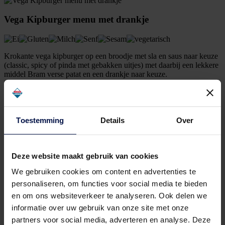
Vega Kipburger menu met drankje
Krokante vega kipburger op een broodje met sla en saus naar keuze
(classic, spicy of pinda met gebakken uitjes) met daarbij een lekkere
middel Bram verse patat en een drankje naar keuze.
€ 0.00
Toestemming
Details
Over
Family Box deal (4 pers)
Box met voor 4 personen met handgesneden Bram verse patat + 4
snacks naar keuze
Deze website maakt gebruik van cookies
Let op bij saus opties 1 portie = 1 persoon
We gebruiken cookies om content en advertenties te
€ 27.60
personaliseren, om functies voor social media te bieden
en om ons websiteverkeer te analyseren. Ook delen we
Box deal (2 pers)
informatie over uw gebruik van onze site met onze
partners voor social media, adverteren en analyse. Deze