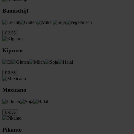
Bamischijf
€ 3.65
Kipcorn
€ 3.55
Mexicano
€ 4.35
Pikanto